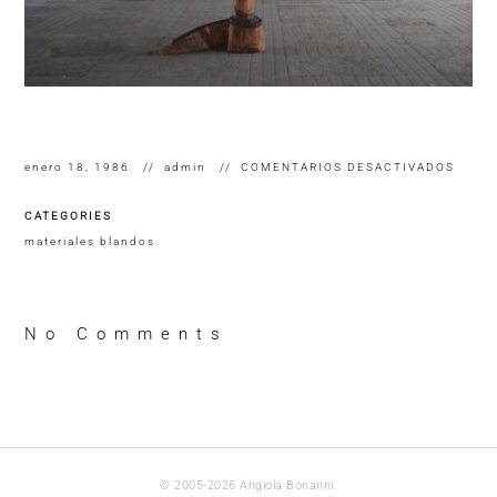
EN
enero 18, 1986
admin
COMENTARIOS DESACTIVADOS
VIAJE
INACA
CATEGORIES
GASA
Y
materiales blandos
FRISE
GUAT
Y
VELCR
32
No Comments
X
700CM
FUND
DE
LONA.
1986
© 2005-2026 Angiola Bonanni.